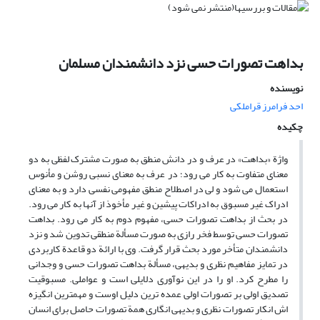
بداهت تصورات حسی نزد دانشمندان مسلمان
نویسنده
احد فرامرز قراملکی
چکیده
واژة «بداهت» در عرف و در دانش منطق به صورت مشترک لفظی به دو
معنای متفاوت به کار می رود؛ در عرف به معنای نسبی روشن و مأنوس
استعمال می شود و لی در اصطلاح منطق مفهومی نفسی دارد و به معنای
ادراک غیر مسبوق به ادراکات پیشین و غیر مأخوذ از آنها به کار می رود.
در بحث از بداهت تصورات حسی، مفهوم دوم به کار می رود. بداهت
تصورات حسی توسط فخر رازی به صورت مسألة منطقی تدوین شد و نزد
دانشمندان متأخر مورد بحث قرار گرفت. وی با ارائة دو قاعدة کاربردی
در تمایز مفاهیم نظری و بدیهی، مسألة بداهت تصورات حسی و وجدانی
را مطرح کرد. او را در این نوآوری دلایلی است و عواملی. مسبوقیت
تصدیق اولی بر تصورات اولی عمده ترین دلیل اوست و مهمترین انگیزه
اش انکار تصورات نظری و بدیهی انگاری همة تصورات حاصل برای انسان