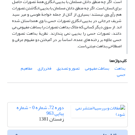
است. اگر چه منطق دانان مسلمان با بدیهی انگاری همة تصورات حاصل
برای انسان است. اگر چه منطق دانان مسلمان با بدیهی انگاشتن تصورات
هم رأی وی نیستند؛ بسیاری از آنان از جمله خواجة طوسی و میر سید
شریف جرجانی در بدیهی انگاری تصورات حسی با وی همداستان شده
اند. از سوی دیگر کسانی که ملاک بداهت تصورات را بساطت مفهومی می
دانند، تصورات حسی را بدیهی نمی پندارند. نظریة بداهت تصورات
حسی علاوه بر رخنه های عمده، اساساً بر در آمیختن دو مفهوم عرفی و
اصطلاحی بداهت مبتنی است.
کلیدواژه‌ها
بداهت
بساطت مفهومی
تصور و تصدیق
فخررازی
مفاهیم
حسی
دوره 72، شماره 0 - شماره
پیاپی 963
زمستان 1381