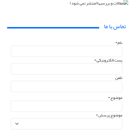
تماس با ما
نام *
پست الکترونیکی *
تلفن
موضوع *
موضوع پرسش *