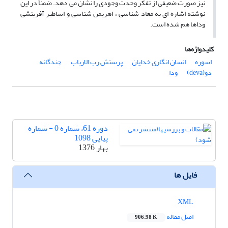
نیز صورت ضعیفی از تفکر وحدت وجودی را نشان می دهد. ضمناً در این
نوشته اشاره ای به معاد شناسی ، اهریمن شناسی و اساطیر آفرینشی
وداها هم شده است.
کلیدواژه‌ها
اسوره
انسان انگاری خدایان
پرستش رب الارباب
چندگانه
دو(deva)
ودا
دوره 61، شماره 0 - شماره
پیاپی 1098
بهار 1376
فایل ها
XML
اصل مقاله
906.98 K