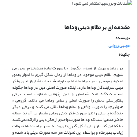
مقدمه ای بر نظام دینی وداها
نویسنده
مجتبی زروانی
چکیده
در وداها و مهمتر از همه « ریگ ودا » با صورت اولیه هندوئیزم روبرو می
شویم. نظام دینی موجود در وداها از زمان شکل گیری تا ادوار بعدی
هندوئیزم یعنی عصر « براهمنه ها» و « اوپانیشادها» ، نشان از تحول فکر
دینی سرایندگان وداها دارد. اینکه صورت اصلی دین در وداها چگونه
است، دیدگاه هند شناسان و دین پژوهان متفاوت است. برخی
یکتاپرستی محض را صورت اصلی و قطعی وداها می دانند، گروهی «
هنوئیزم» را صورت واقعی و تمام وداها تلقی می کنند و برخی دیگر
چندگانه پرستی را تنها صورت فکر دینی ودایی بشمار می آورند. مقاله
حاضر مدعی است که وداها صورت واحدی از فکر دینی را ارائه نمی کنند
، بلکه این کتب از زمان شکل گیری تا ورود به عصر براهمنه ها تحولات
زیادب پذیرفته و بواسطه این تحولات هر سه صورت دینی یاد شده و